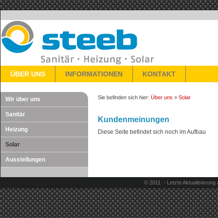
ÜBER UNS
INFORMATIONEN
KONTAKT
Sie befinden sich hier:
Über uns
»
Solar
Wir über uns
Sanitär
Kundenmeinungen
Heizung
Diese Seite befindet sich noch im Aufbau
Solar
Ausstellungen
© 2011 - Letzte Aktualisierung